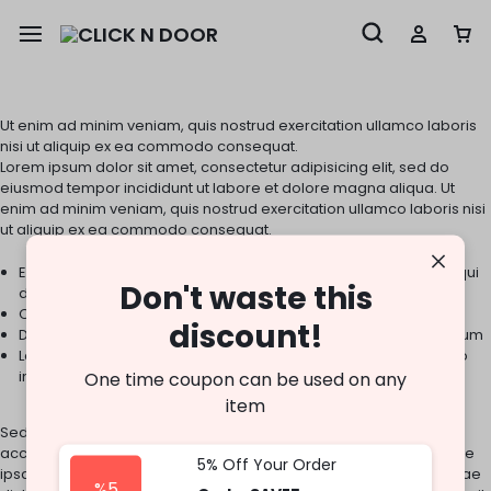
Ut enim ad minim veniam, quis nostrud exercitation ullamco laboris
nisi ut aliquip ex ea commodo consequat.
Lorem ipsum dolor sit amet, consectetur adipisicing elit, sed do
eiusmod tempor incididunt ut labore et dolore magna aliqua. Ut
enim ad minim veniam, quis nostrud exercitation ullamco laboris nisi
ut aliquip ex ea commodo consequat.
Excepteur sint occaecat cupidatat non proident, sunt in culpa qui
Don't waste this
deserunt mollit anim id est laborum.
Quis nostrud exercitation ullamco laboris nisi ut aliquip ex
discount!
Duis aute irure dolor in reprehenderit in voluptate velit esse cillum
Lorem ipsum dolor sit amet, consectetur adipisicing elit, sed do
incididunt ut labore et dolore magna aliqua.
One time coupon can be used on any
item
Sed ut perspiciatis unde omnis iste natus error sit voluptatem
accusantium doloremque laudantium, totam rem aperiam, eaque
5% Off Your Order
ipsa quae ab illo inventore veritatis et quasi architecto beatae vitae
%5