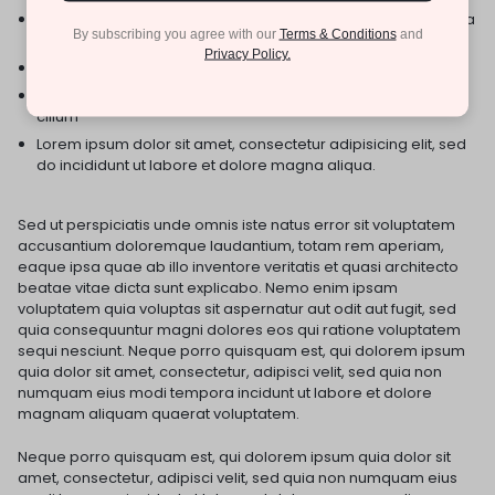
Excepteur sint occaecat cupidatat non proident, sunt in culpa
By subscribing you agree with our
Terms & Conditions
and
qui deserunt mollit anim id est laborum.
Privacy Policy.
Quis nostrud exercitation ullamco laboris nisi ut aliquip ex
Duis aute irure dolor in reprehenderit in voluptate velit esse
cillum
Lorem ipsum dolor sit amet, consectetur adipisicing elit, sed
do incididunt ut labore et dolore magna aliqua.
Sed ut perspiciatis unde omnis iste natus error sit voluptatem
accusantium doloremque laudantium, totam rem aperiam,
eaque ipsa quae ab illo inventore veritatis et quasi architecto
beatae vitae dicta sunt explicabo. Nemo enim ipsam
voluptatem quia voluptas sit aspernatur aut odit aut fugit, sed
quia consequuntur magni dolores eos qui ratione voluptatem
sequi nesciunt. Neque porro quisquam est, qui dolorem ipsum
quia dolor sit amet, consectetur, adipisci velit, sed quia non
numquam eius modi tempora incidunt ut labore et dolore
magnam aliquam quaerat voluptatem.
Neque porro quisquam est, qui dolorem ipsum quia dolor sit
amet, consectetur, adipisci velit, sed quia non numquam eius