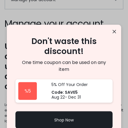
Manage your account
Don't waste this
Ut enim ad minim veniam,
discount!
quis nostrud exercitation
One time coupon can be used on any
ullamco laboris nisi ut
item
aliquip ex ea commodo
consequat.
5% Off Your Order
%5
Code: SAVE5
Aug 22- Dec 31
Lorem ipsum dolor sit amet, consectetur adipisicing elit, sed do
eiusmod tempor incididunt ut labore et dolore magna aliqua. Ut
enim ad minim veniam, quis nostrud exercitation ullamco
Shop Now
laboris nisi ut aliquip ex ea commodo consequat.