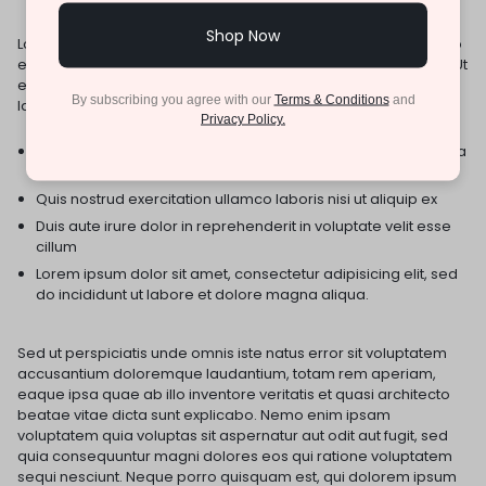
Shop Now
Lorem ipsum dolor sit amet, consectetur adipisicing elit, sed do
eiusmod tempor incididunt ut labore et dolore magna aliqua. Ut
enim ad minim veniam, quis nostrud exercitation ullamco
By subscribing you agree with our
Terms & Conditions
and
laboris nisi ut aliquip ex ea commodo consequat.
Privacy Policy.
Excepteur sint occaecat cupidatat non proident, sunt in culpa
qui deserunt mollit anim id est laborum.
Quis nostrud exercitation ullamco laboris nisi ut aliquip ex
Duis aute irure dolor in reprehenderit in voluptate velit esse
cillum
Lorem ipsum dolor sit amet, consectetur adipisicing elit, sed
do incididunt ut labore et dolore magna aliqua.
Sed ut perspiciatis unde omnis iste natus error sit voluptatem
accusantium doloremque laudantium, totam rem aperiam,
eaque ipsa quae ab illo inventore veritatis et quasi architecto
beatae vitae dicta sunt explicabo. Nemo enim ipsam
voluptatem quia voluptas sit aspernatur aut odit aut fugit, sed
quia consequuntur magni dolores eos qui ratione voluptatem
sequi nesciunt. Neque porro quisquam est, qui dolorem ipsum