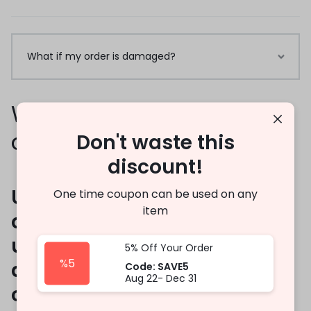
What if my order is damaged?
What if my order is
damaged?
Don't waste this
discount!
Ut enim ad minim veniam,
One time coupon can be used on any
item
quis nostrud exercitation
ullamco laboris nisi ut
5% Off Your Order
%5
aliquip ex ea commodo
Code: SAVE5
Aug 22- Dec 31
consequat.