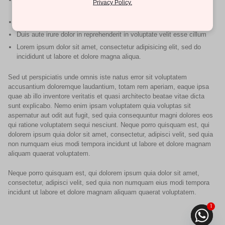
Privacy Policy.
deserunt mollit anim id est laborum.
Quis nostrud exercitation ullamco laboris nisi ut aliquip ex
Duis aute irure dolor in reprehenderit in voluptate velit esse cillum
Lorem ipsum dolor sit amet, consectetur adipisicing elit, sed do
incididunt ut labore et dolore magna aliqua.
Sed ut perspiciatis unde omnis iste natus error sit voluptatem
accusantium doloremque laudantium, totam rem aperiam, eaque ipsa
quae ab illo inventore veritatis et quasi architecto beatae vitae dicta
sunt explicabo. Nemo enim ipsam voluptatem quia voluptas sit
aspernatur aut odit aut fugit, sed quia consequuntur magni dolores eos
qui ratione voluptatem sequi nesciunt. Neque porro quisquam est, qui
dolorem ipsum quia dolor sit amet, consectetur, adipisci velit, sed quia
non numquam eius modi tempora incidunt ut labore et dolore magnam
aliquam quaerat voluptatem.
Neque porro quisquam est, qui dolorem ipsum quia dolor sit amet,
consectetur, adipisci velit, sed quia non numquam eius modi tempora
incidunt ut labore et dolore magnam aliquam quaerat voluptatem.
1