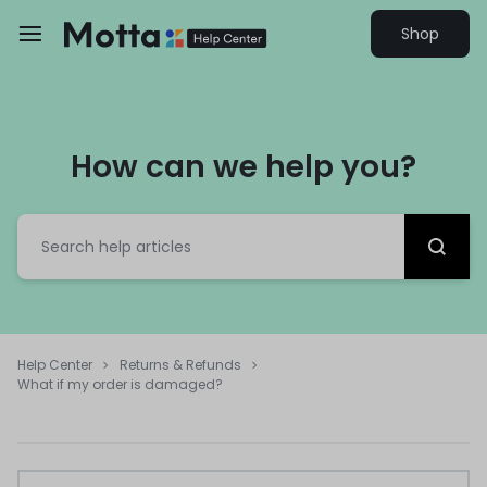
Shop
How can we help you?
Help Center
Returns & Refunds
What if my order is damaged?