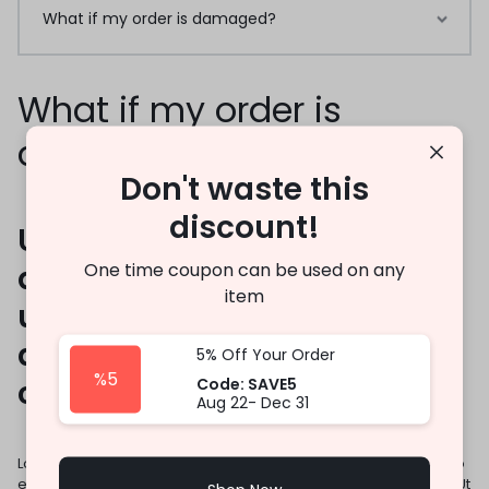
What if my order is damaged?
What if my order is
damaged?
Don't waste this
discount!
Ut enim ad minim veniam,
One time coupon can be used on any
quis nostrud exercitation
item
ullamco laboris nisi ut
aliquip ex ea commodo
5% Off Your Order
%5
Code: SAVE5
consequat.
Aug 22- Dec 31
Lorem ipsum dolor sit amet, consectetur adipisicing elit, sed do
eiusmod tempor incididunt ut labore et dolore magna aliqua. Ut